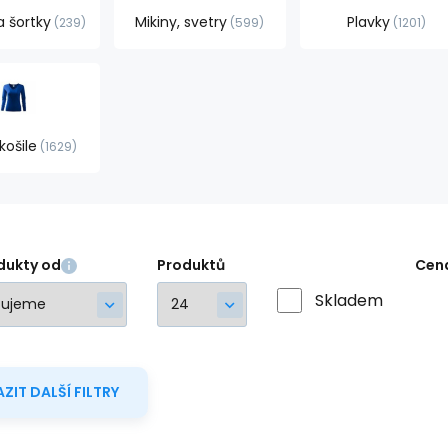
a šortky
Mikiny, svetry
Plavky
239
599
1201
košile
1629
dukty od
Produktů
Cen
Skladem
ZIT DALŠÍ FILTRY