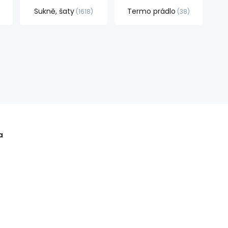
Sukně, šaty
Termo prádlo
1618
38
a