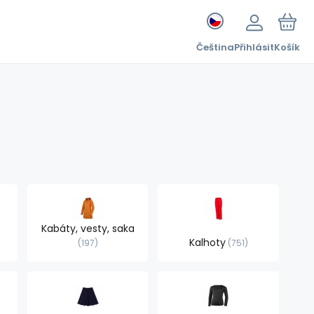
Čeština
Přihlásit
Košík
Kabáty, vesty, saka
Kalhoty
197
751