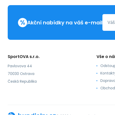
%
Akční nabídky na váš e-mail
SportOVA s.r.o.
Vše o n
Odstoup
Pavlovova 44
Kontakt
70030 Ostrava
Doprava
Česká Republika
Obchod