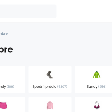
mbre
bre
raly
Spodní prádlo
Bundy
109
5307
256