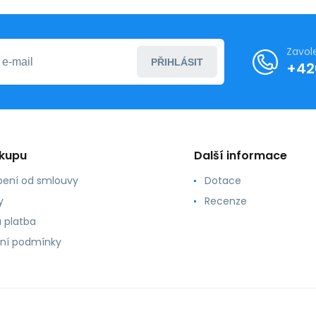
Zavol
PŘIHLÁSIT
+42
ákupu
Další informace
ení od smlouvy
Dotace
y
Recenze
 platba
ní podmínky