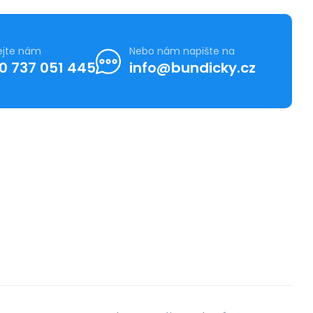
ejte nám
Nebo nám napište na
0 737 051 445
info@bundicky.cz