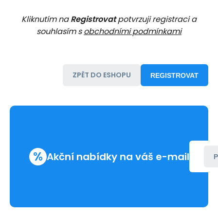
Kliknutím na
Registrovat
potvrzuji registraci a
souhlasím s
obchodními podmínkami
ZPĚT DO ESHOPU
REGISTROVAT
%
Akční nabídky na váš e-mail
P