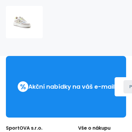
Boty
D.Franklin
Court
Basic
Glitter
W
DFSH321096-
GOLD
%
Akční nabídky na váš e-mail
P
SportOVA s.r.o.
Vše o nákupu