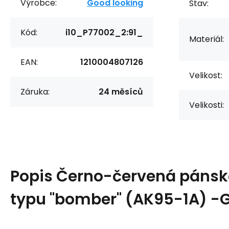
Výrobce:
Good looking
Stav:
Kód:
i10_P77002_2:91_
Materiál:
EAN:
1210004807126
Velikost:
Záruka:
24 měsíců
Velikosti:
Popis
Černo-červená páns
typu "bomber" (AK95-1A) -