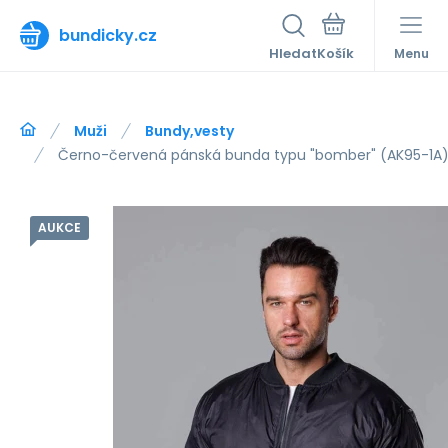
bundicky.cz
Hledat
Menu
Muži
Bundy,vesty
Černo-červená pánská bunda typu "bomber" (AK95-1A)
AUKCE