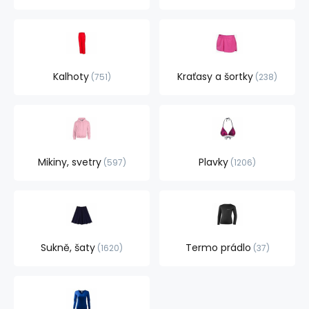
Kalhoty
Kraťasy a šortky
751
238
Mikiny, svetry
Plavky
597
1206
Sukně, šaty
Termo prádlo
1620
37