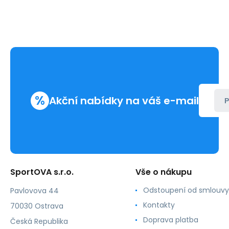
%
Akční nabídky na váš e-mail
P
SportOVA s.r.o.
Vše o nákupu
Odstoupení od smlouvy
Pavlovova 44
Kontakty
70030 Ostrava
Doprava platba
Česká Republika