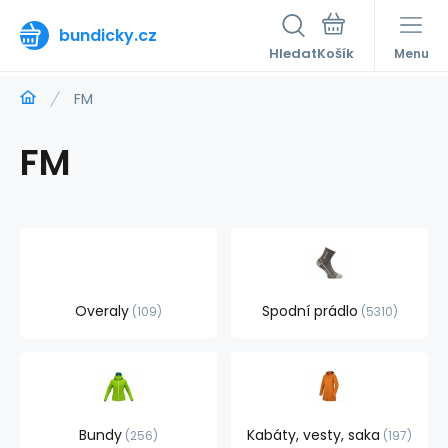
bundicky.cz
Hledat
Menu
FM
FM
Overaly
Spodní prádlo
109
5310
Bundy
Kabáty, vesty, saka
256
197