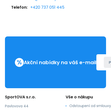
Telefon:
+420 737 051 445
%
Akční nabídky na váš e-mail
P
SportOVA s.r.o.
Vše o nákupu
Odstoupení od smlouvy
Pavlovova 44