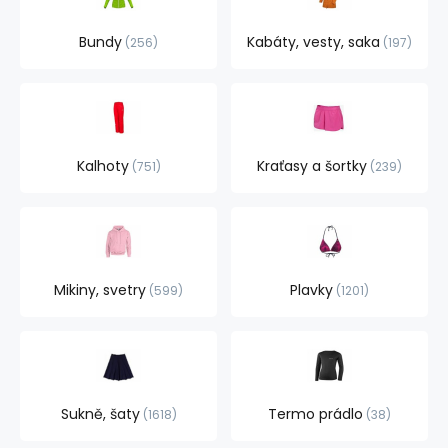
Bundy
Kabáty, vesty, saka
256
197
Kalhoty
Kraťasy a šortky
751
239
Mikiny, svetry
Plavky
599
1201
Sukně, šaty
Termo prádlo
1618
38