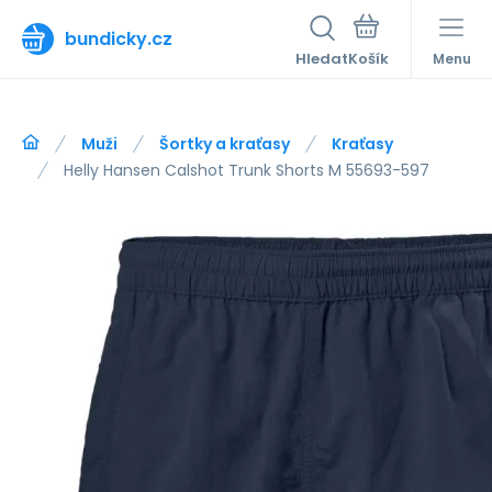
bundicky.cz
Hledat
Menu
Muži
Šortky a kraťasy
Kraťasy
Helly Hansen Calshot Trunk Shorts M 55693-597