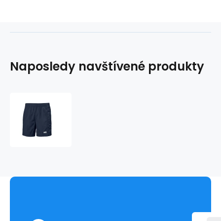
Naposledy navštívené produkty
Helly
Hansen
Calshot
Trunk
Shorts
M
55693-
597