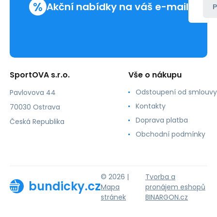
%
Akční nabídky na váš e-mail
P
SportOVA s.r.o.
Vše o nákupu
Odstoupení od smlouvy
Pavlovova 44
Kontakty
70030 Ostrava
Doprava platba
Česká Republika
Obchodní podmínky
© 2026 |
Tvorba a
bundicky.cz
Mapa
pronájem eshopů
stránek
BINARGON.cz