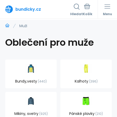
bundicky.cz
Hledat
Menu
Muži
Oblečení pro muže
Bundy,vesty
Kalhoty
440
396
Mikiny, svetry
Pánské plavky
925
210