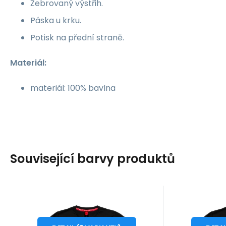
Žebrovaný výstřih.
Páska u krku.
Potisk na přední straně.
Materiál:
materiál: 100% bavlna
Související barvy produktů
Kód dod.:
Kód:
i476_966739
OZ93340
Kód 
Kód
10 - 14 dnů
1
Ozoshi
Ozoshi
389
Kč
Ozoshi Puro M
Ozo
od
o
S
L
XL
S