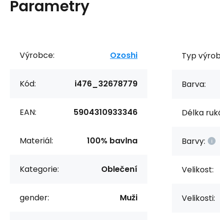
Parametry
Výrobce:
Ozoshi
Typ výrob
Kód:
i476_32678779
Barva:
EAN:
5904310933346
Délka ruk
Materiál:
100% bavlna
Barvy:
Kategorie:
Oblečení
Velikost:
gender:
Muži
Velikosti: