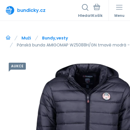
bundicky.cz
Hledat
Menu
Muži
Bundy,vesty
Pánská bunda AMIGOMAP WZ5088H/GN tmavě modrá - 
AUKCE