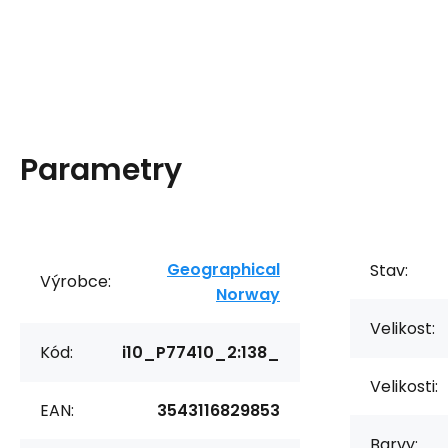
Parametry
Geographical
Stav:
Výrobce:
Norway
Velikost:
Kód:
i10_P77410_2:138_
Velikosti:
EAN:
3543116829853
Barvy: