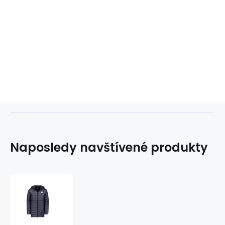
Naposledy navštívené produkty
Pánská
bunda
AMIGOMAP
WZ5088H/GN