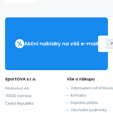
tmavě
modrá
-
Geographical
Norway
%
Akční nabídky na váš e-mail
P
SportOVA s.r.o.
Vše o nákupu
Odstoupení od smlouvy
Pavlovova 44
Kontakty
70030 Ostrava
Doprava platba
Česká Republika
Obchodní podmínky