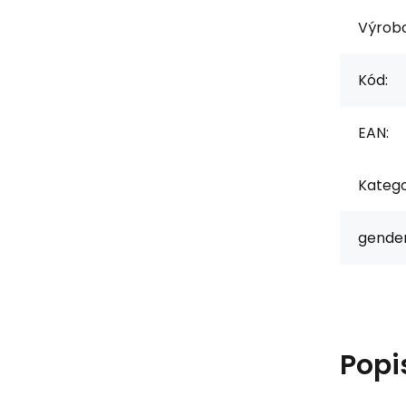
Výrob
Kód:
EAN:
Katego
gender
Popi