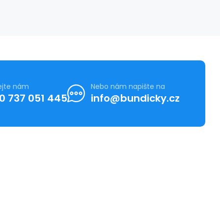
ejte nám
Nebo nám napište na
0 737 051 445
info@bundicky.cz