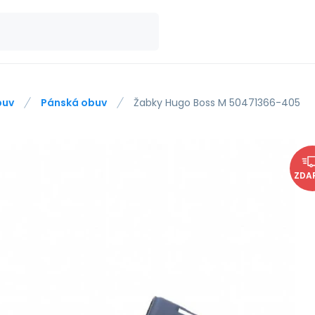
buv
Pánská obuv
Žabky Hugo Boss M 50471366-405
ZDA