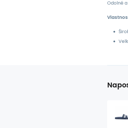
Odolné a 
Vlastnost
Širo
Vel
Napos