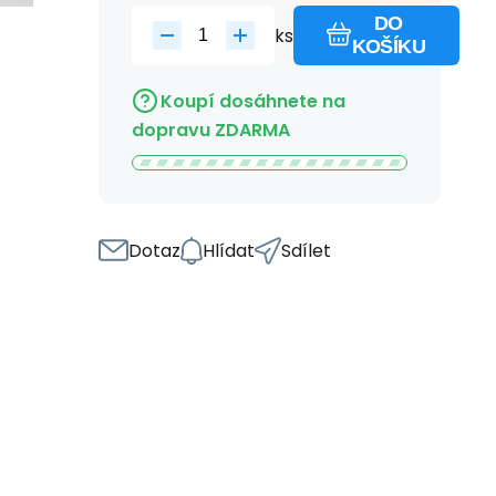
DO
ks
KOŠÍKU
Koupí dosáhnete na
dopravu ZDARMA
Dotaz
Hlídat
Sdílet