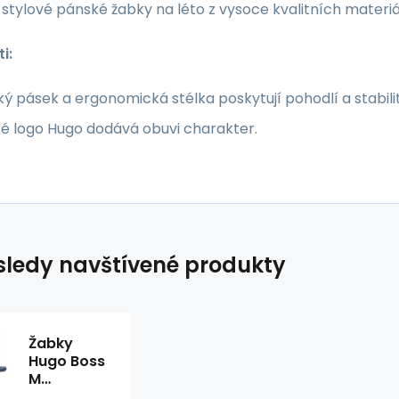
stylové pánské žabky na léto z vysoce kvalitních materiá
i:
ký pásek a ergonomická stélka poskytují pohodlí a stabilit
ké logo Hugo dodává obuvi charakter.
ledy navštívené produkty
Žabky
Hugo Boss
M
50471366-