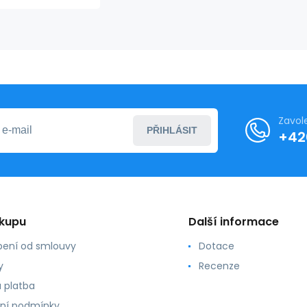
405
Zavol
PŘIHLÁSIT
+42
ákupu
Další informace
ení od smlouvy
Dotace
y
Recenze
 platba
ní podmínky