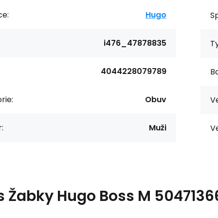
ce:
Hugo
Sp
i476_47878835
T
4044228079789
Ba
rie:
Obuv
Ve
:
Muži
Ve
s
Žabky Hugo Boss M 504713