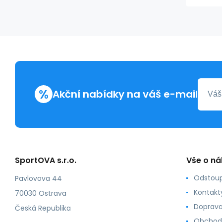
%
Akční nabídky na váš e-mail
SportOVA s.r.o.
Vše o n
Odstoup
Pavlovova 44
Kontakt
70030 Ostrava
Doprava
Česká Republika
Obchod