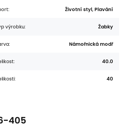
ort:
Životní styl, Plavání
yp výrobku:
Žabky
rva:
Námořnická modř
likost:
40.0
likosti:
40
66-405