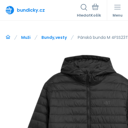
bundicky.cz
Hledat
Menu
Muži
Bundy,vesty
Pánská bunda M 4FSS23T