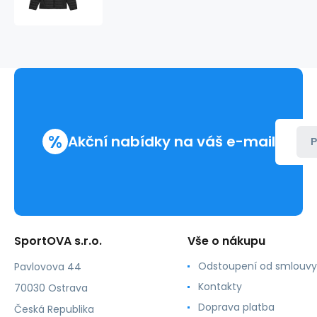
M
4FSS23TDJAM085
20S
-
4F
%
Akční nabídky na váš e-mail
P
SportOVA s.r.o.
Vše o nákupu
Odstoupení od smlouvy
Pavlovova 44
Kontakty
70030 Ostrava
Doprava platba
Česká Republika