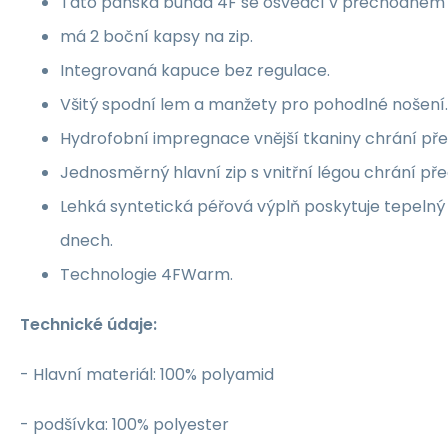
Tato pánská bunda 4F se osvědčí v přechodném
má 2 boční kapsy na zip.
Integrovaná kapuce bez regulace.
Všitý spodní lem a manžety pro pohodlné nošení.
Hydrofobní impregnace vnější tkaniny chrání př
Jednosměrný hlavní zip s vnitřní légou chrání př
Lehká syntetická péřová výplň poskytuje tepelný 
dnech.
Technologie 4FWarm.
Technické údaje:
- Hlavní materiál: 100% polyamid
- podšívka: 100% polyester