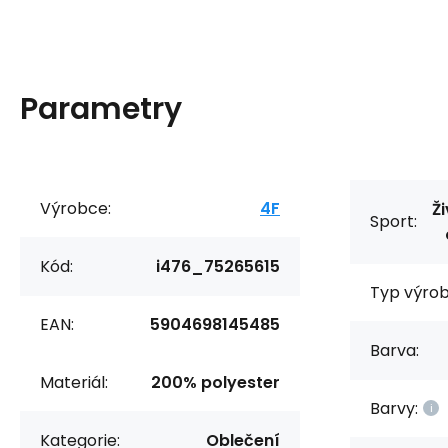
Parametry
Výrobce:
4F
Ži
Sport:
Kód:
i476_75265615
Typ výrob
EAN:
5904698145485
Barva:
Materiál:
200% polyester
Barvy:
Kategorie:
Oblečení