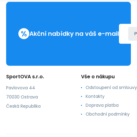
-
4F
%
Akční nabídky na váš e-mail
P
SportOVA s.r.o.
Vše o nákupu
Odstoupení od smlouvy
Pavlovova 44
Kontakty
70030 Ostrava
Doprava platba
Česká Republika
Obchodní podmínky