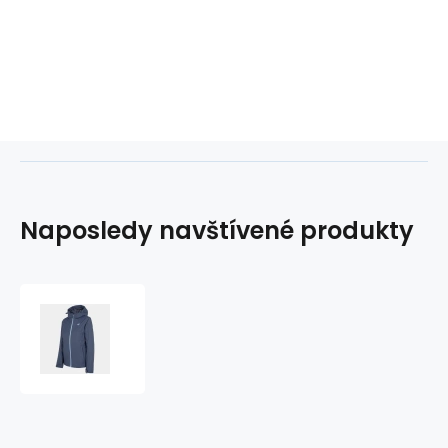
Naposledy navštívené produkty
Dámská
lyžařská
bunda
W
H4Z22-
KUDN001
32S