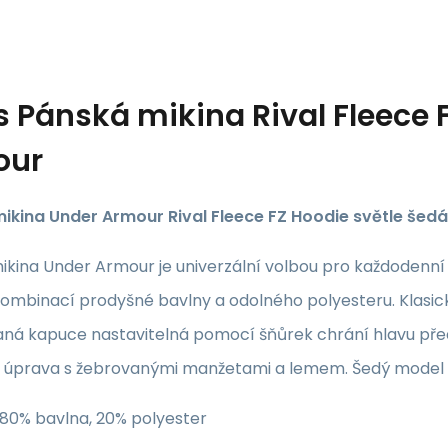
s
Pánská mikina Rival Fleece F
our
ikina Under Armour Rival Fleece FZ Hoodie světle šedá 
ikina Under Armour je univerzální volbou pro každodenní
kombinací prodyšné bavlny a odolného polyesteru. Klasick
aná kapuce nastavitelná pomocí šňůrek chrání hlavu pře
á úprava s žebrovanými manžetami a lemem. Šedý model
: 80% bavlna, 20% polyester