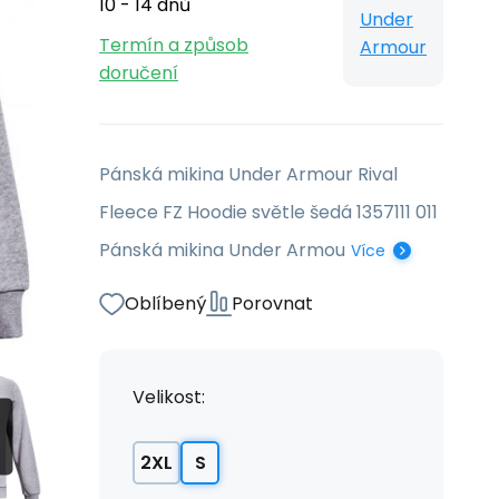
10 - 14 dnů
Under
Termín a způsob
Armour
doručení
Pánská mikina Under Armour Rival
Fleece FZ Hoodie světle šedá 1357111 011
Pánská mikina Under Armou
Více
Oblíbený
Porovnat
Velikost:
2XL
S