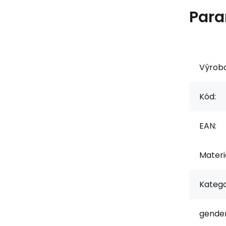
Para
Výrob
Kód:
EAN:
Materiá
Katego
gender