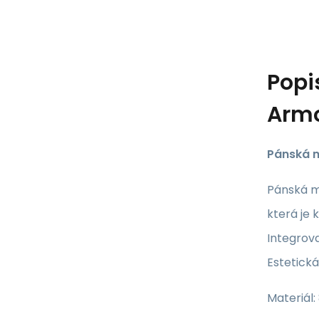
Popi
Arm
Pánská m
Pánská m
která je 
Integrov
Estetick
Materiál