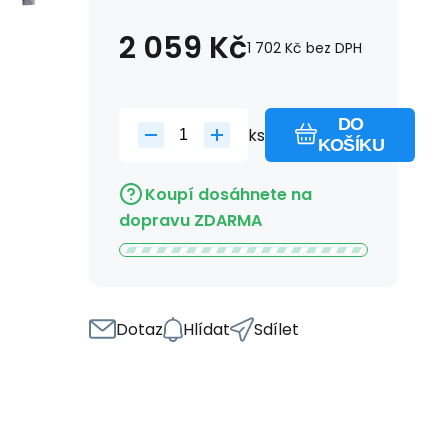
2 059
Kč
1 702
Kč
bez DPH
DO
ks
KOŠÍKU
Koupí dosáhnete na
dopravu ZDARMA
Dotaz
Hlídat
Sdílet