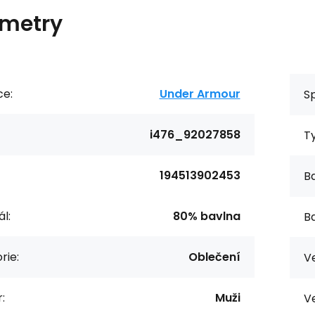
metry
ce:
Under Armour
Sp
i476_92027858
T
194513902453
Ba
l:
80% bavlna
Ba
rie:
Oblečení
Ve
:
Muži
Ve