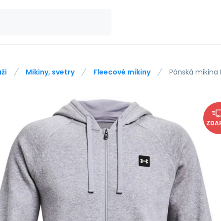
ži
Mikiny, svetry
Fleecové mikiny
Pánská mikina R
ZDA