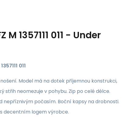
Z M 1357111 011 - Under
1357111 011
 nošení. Model má na dotek příjemnou konstrukci,
ý střih neomezuje v pohybu. Zip po celé délce.
d nepříznivým počasím. Boční kapsy na drobnosti.
 s decentním logem výrobce.