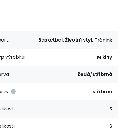
ort:
Basketbal, Životní styl, Trénink
yp výrobku:
Mikiny
rva:
šedá/stříbrná
rvy:
stříbrná
likost:
S
likosti:
S