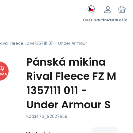
Čeština
Přihlásit
Košík
ival Fleece FZ M 1357111 011 - Under Armour
Pánská mikina
Rival Fleece FZ M
RMA
1357111 011 -
Under Armour S
Kód:
i476_92027858