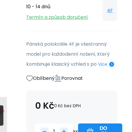
10 - 14 dnů
4F
Termín a způsob doručení
Pánská polokošile 4F je všestranný
model pro každodenní nošení, který
kombinuje klasický vzhled s po
Více
Oblíbený
Porovnat
0
Kč
0
Kč
bez DPH
DO
ks