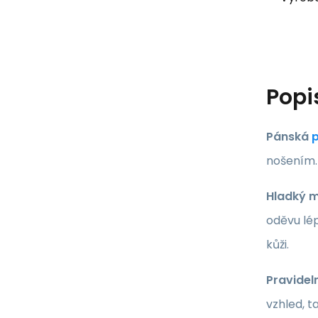
Popi
Pánská
p
nošením. 
Hladký m
oděvu lép
kůži.
Pravideln
vzhled, t