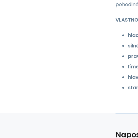
pohodlné
VLASTNO
hla
siln
prav
líme
hla
sta
Napos