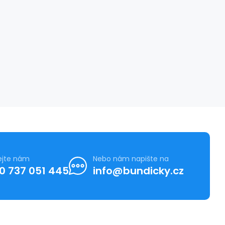
ejte nám
Nebo nám napište na
0 737 051 445
info@bundicky.cz