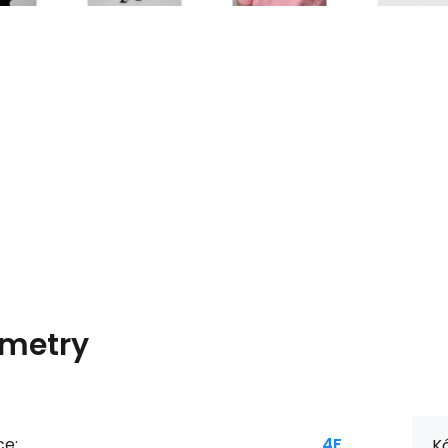
metry
ce:
4F
Kó