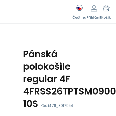
Čeština
Přihlásit
Košík
Pánská
polokošile
regular 4F
4FRSS26TPTSM0900
10S
Kód:
i476_3017954