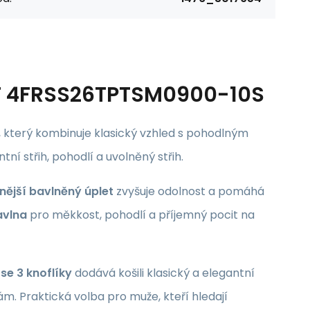
 4F 4FRSS26TPTSM0900-10S
 který kombinuje klasický vzhled s pohodlným
ní střih, pohodlí a uvolněný střih.
lnější bavlněný úplet
zvyšuje odolnost a pomáhá
avlna
pro měkkost, pohodlí a příjemný pocit na
se 3 knoflíky
dodává košili klasický a elegantní
m. Praktická volba pro muže, kteří hledají