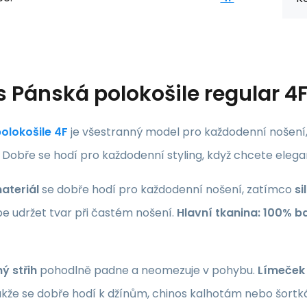
s
Pánská polokošile regular
olokošile
4F
je všestranný model pro každodenní nošení,
Dobře se hodí pro každodenní styling, když chcete elegant
ateriál
se dobře hodí pro každodenní nošení, zatímco
si
e udržet tvar při častém nošení.
Hlavní tkanina: 100% b
ý střih
pohodlně padne a neomezuje v pohybu.
Límeček 
akže se dobře hodí k džínům, chinos kalhotám nebo šortká