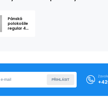
Pánská
polokošile
regular 4F
4FRSS26TPTSM0900-
10S
Zavol
PŘIHLÁSIT
+42