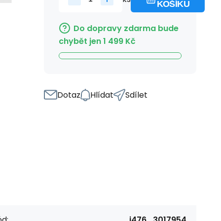
KOŠÍKU
Do dopravy zdarma bude
chybět jen
1 499
Kč
Dotaz
Hlídat
Sdílet
d:
i476_3017954