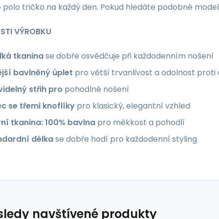
 polo tričko na každý den. Pokud hledáte podobné model
STI VÝROBKU
dká tkanina
se dobře osvědčuje při každodenním nošení
ější bavlněný úplet
pro větší trvanlivost a odolnost prot
idelný střih pro
pohodlné nošení
c se třemi knoflíky
pro klasický, elegantní vzhled
vní tkanina: 100% bavlna
pro měkkost a pohodlí
ndardní délka
se dobře hodí pro každodenní styling
ledy navštívené produkty