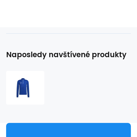
Naposledy navštívené produkty
Pánská
tréninková
mikina
Entrada
22
M
HG6286
-
Adidas