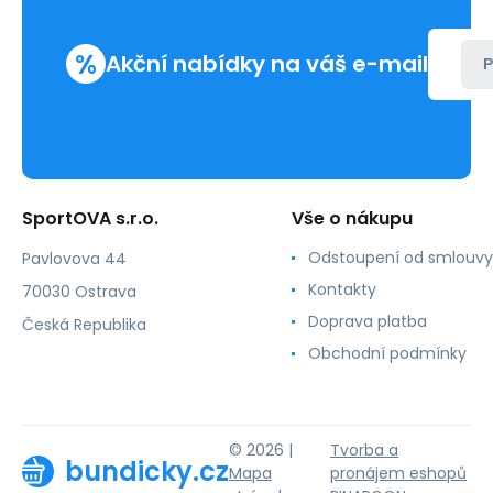
%
Akční nabídky na váš e-mail
P
SportOVA s.r.o.
Vše o nákupu
Odstoupení od smlouvy
Pavlovova 44
Kontakty
70030 Ostrava
Doprava platba
Česká Republika
Obchodní podmínky
© 2026 |
Tvorba a
bundicky.cz
Mapa
pronájem eshopů