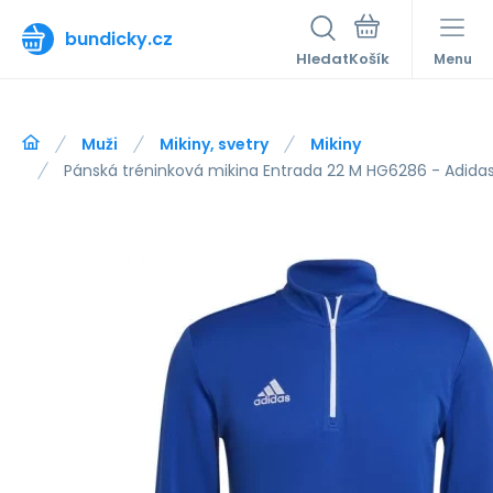
bundicky.cz
Hledat
Menu
Muži
Mikiny, svetry
Mikiny
Pánská tréninková mikina Entrada 22 M HG6286 - Adida