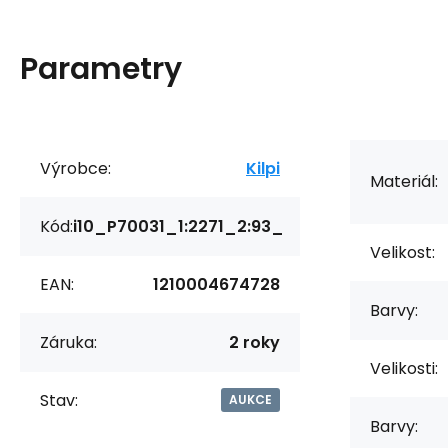
Parametry
Výrobce:
Kilpi
Materiál:
Kód:
i10_P70031_1:2271_2:93_
Velikost:
EAN:
1210004674728
Barvy:
Záruka:
2 roky
Velikosti:
Stav:
AUKCE
Barvy: