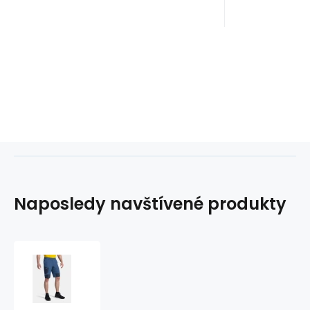
Naposledy navštívené produkty
Pánské
bermudy
BREADY-
M