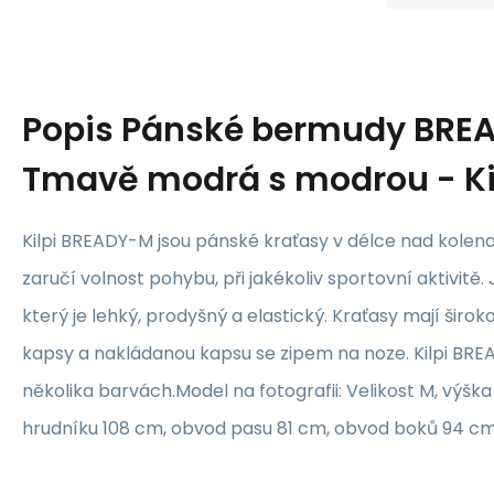
Popis
Pánské bermudy BRE
Tmavě modrá s modrou - Ki
Kilpi BREADY-M jsou pánské kraťasy v délce nad kolena
zaručí volnost pohybu, při jakékoliv sportovní aktivitě. 
který je lehký, prodyšný a elastický. Kraťasy mají širo
kapsy a nakládanou kapsu se zipem na noze. Kilpi BRE
několika barvách.Model na fotografii: Velikost M, výšk
hrudníku 108 cm, obvod pasu 81 cm, obvod boků 94 cm