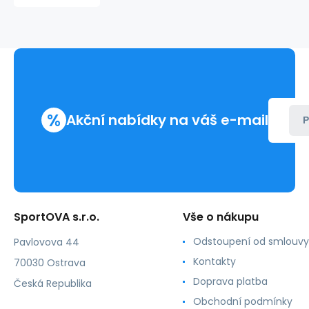
Tmavě
modrá
s
modrou
-
Kilpi
%
Akční nabídky na váš e-mail
P
SportOVA s.r.o.
Vše o nákupu
Odstoupení od smlouvy
Pavlovova 44
Kontakty
70030 Ostrava
Doprava platba
Česká Republika
Obchodní podmínky