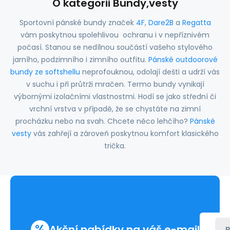
O kategorii Bundy,vesty
Sportovní pánské bundy značek
4F
,
Dare2B
a
Regatta
vám poskytnou spolehlivou ochranu i v nepříznivém
počasí. Stanou se nedílnou součástí vašeho stylového
jarního, podzimního i zimního outfitu.
Pánské outdoorové
bundy ze softshellu
neprofouknou, odolají dešti a udrží vás
v suchu i při průtrži mračen. Termo bundy vynikají
výbornými izolačními vlastnostmi. Hodí se jako střední či
vrchní vrstva v případě, že se chystáte na zimní
procházku nebo na svah. Chcete něco lehčího?
Pánské
vesty
vás zahřejí a zároveň poskytnou komfort klasického
trička.
%
Akční nabídky na váš e-mail
P