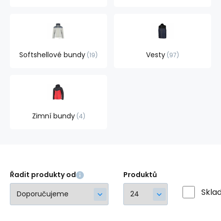
Softshellové bundy
Vesty
19
97
Zimní bundy
4
Řadit produkty od
Produktů
Skla