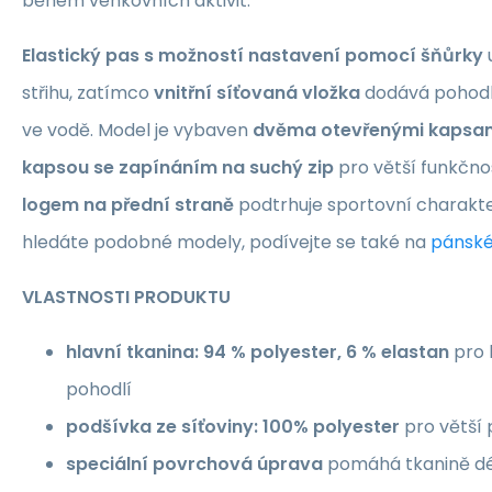
během venkovních aktivit.
Elastický pas s možností nastavení pomocí šňůrky
střihu, zatímco
vnitřní síťovaná vložka
dodává pohodlí
ve vodě. Model je vybaven
dvěma otevřenými kapsam
kapsou se zapínáním na suchý zip
pro větší funkčno
logem na přední straně
podtrhuje sportovní charakte
hledáte podobné modely, podívejte se také na
pánské
VLASTNOSTI PRODUKTU
hlavní tkanina: 94 % polyester, 6 % elastan
pro 
pohodlí
podšívka ze síťoviny: 100% polyester
pro větší 
speciální povrchová úprava
pomáhá tkanině dél