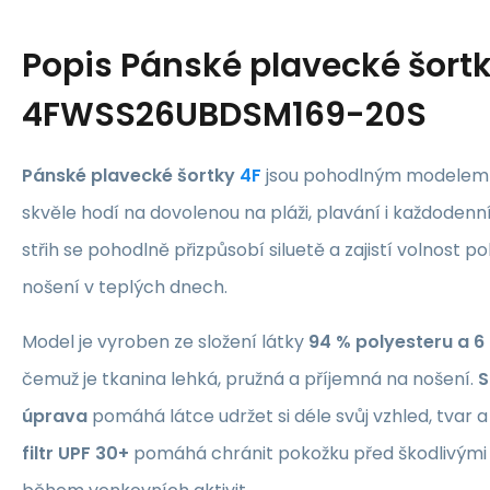
Popis
Pánské plavecké šortk
4FWSS26UBDSM169-20S
Pánské plavecké šortky
4F
jsou pohodlným modelem n
skvěle hodí na dovolenou na pláži, plavání i každodenní 
střih se pohodlně přizpůsobí siluetě a zajistí volnost p
nošení v teplých dnech.
Model je vyroben ze složení látky
94 % polyesteru a 6
čemuž je tkanina lehká, pružná a příjemná na nošení.
S
úprava
pomáhá látce udržet si déle svůj vzhled, tvar a
filtr UPF 30+
pomáhá chránit pokožku před škodlivými