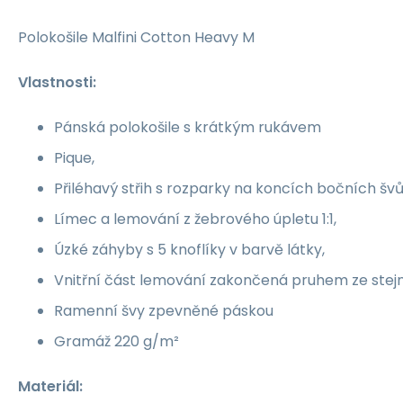
Polokošile Malfini Cotton Heavy M
Vlastnosti:
Pánská polokošile s krátkým rukávem
Pique,
Přiléhavý střih s rozparky na koncích bočních švů
Límec a lemování z žebrového úpletu 1:1,
Úzké záhyby s 5 knoflíky v barvě látky,
Vnitřní část lemování zakončená pruhem ze stejné
Ramenní švy zpevněné páskou
Gramáž 220 g/m²
Materiál: