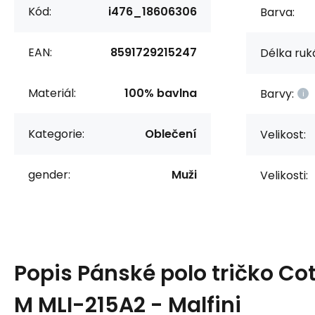
Kód:
i476_18606306
Barva:
EAN:
8591729215247
Délka ruk
Materiál:
100% bavlna
Barvy:
Kategorie:
Oblečení
Velikost:
gender:
Muži
Velikosti:
Popis
Pánské polo tričko Co
M MLI-215A2 - Malfini