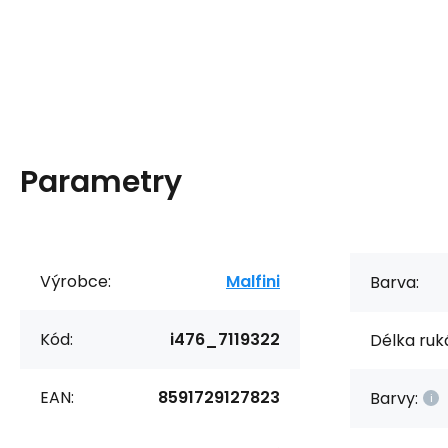
Parametry
Výrobce:
Malfini
Barva:
Kód:
i476_7119322
Délka ruk
EAN:
8591729127823
Barvy: