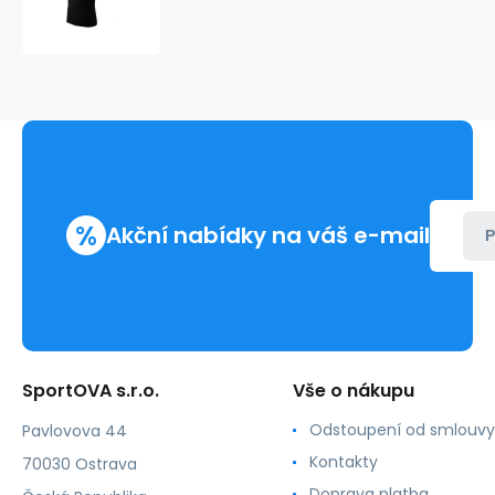
Colormix
M
MLI-
10901
-
Malfini
%
Akční nabídky na váš e-mail
P
SportOVA s.r.o.
Vše o nákupu
Odstoupení od smlouvy
Pavlovova 44
Kontakty
70030 Ostrava
Doprava platba