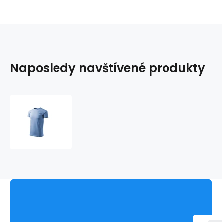
Naposledy navštívené produkty
Pánské
tričko
Heavy
New
M
MLI-
13715
-
Malfini