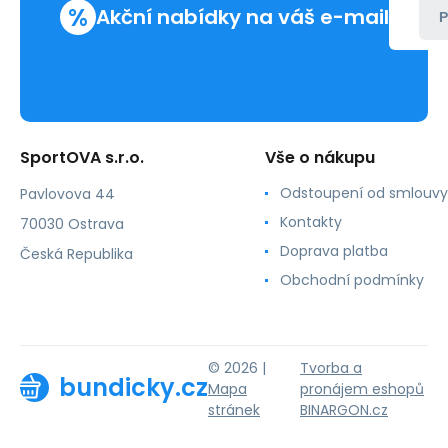
%
Akční nabídky na váš e-mail
P
SportOVA s.r.o.
Vše o nákupu
Odstoupení od smlouvy
Pavlovova 44
Kontakty
70030 Ostrava
Doprava platba
Česká Republika
Obchodní podmínky
© 2026 |
Tvorba a
bundicky.cz
Mapa
pronájem eshopů
stránek
BINARGON.cz