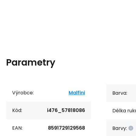
Parametry
Výrobce:
Malfini
Barva:
Kód:
i476_57818086
Délka ruk
EAN:
8591729129568
Barvy: