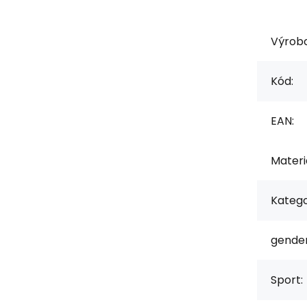
Výrob
Kód:
EAN:
Materiá
Katego
gender
Sport: