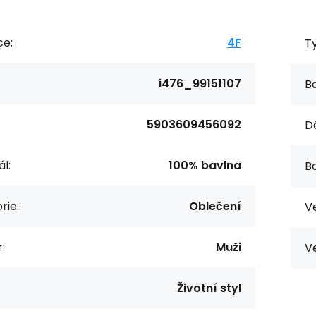
ce:
4F
T
i476_99151107
Ba
5903609456092
Dé
l:
100% bavlna
Ba
rie:
Oblečení
Ve
:
Muži
Ve
Životní styl