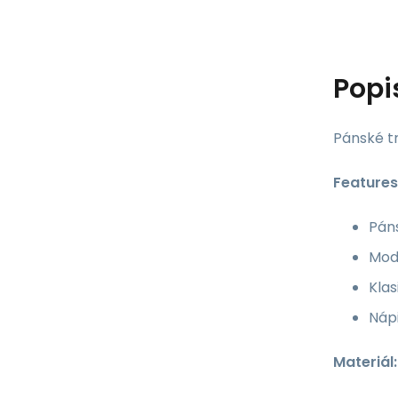
Popi
Pánské t
Features
Páns
Mode
Klas
Nápi
Materiál