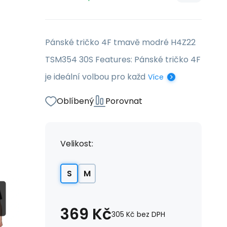
Pánské tričko 4F tmavě modré H4Z22
TSM354 30S Features: Pánské tričko 4F
je ideální volbou pro každ
Více
Oblíbený
Porovnat
Velikost:
S
M
369
Kč
305
Kč
bez DPH