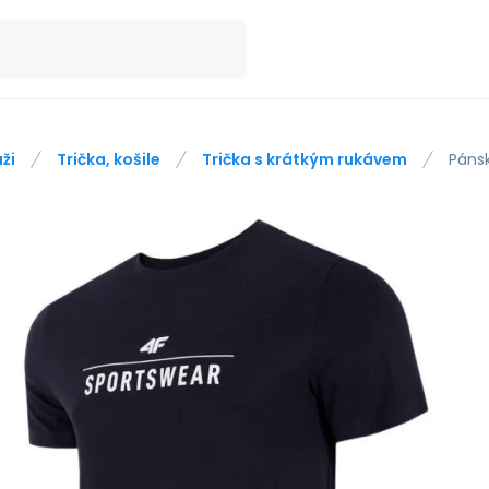
ži
Trička, košile
Trička s krátkým rukávem
Páns