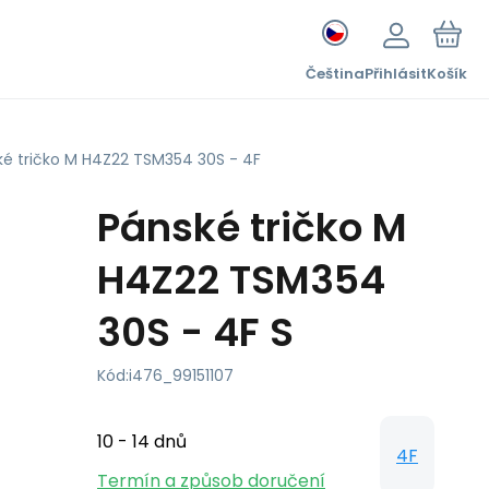
Čeština
Přihlásit
Košík
ké tričko M H4Z22 TSM354 30S - 4F
Pánské tričko M
H4Z22 TSM354
30S - 4F S
Kód:
i476_99151107
10 - 14 dnů
4F
Termín a způsob doručení