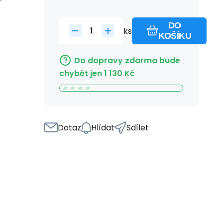
DO
ks
KOŠÍKU
Do dopravy zdarma bude
chybět jen
1 130
Kč
Dotaz
Hlídat
Sdílet