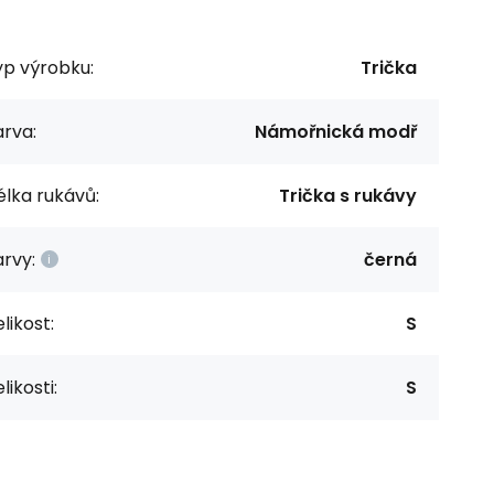
yp výrobku:
Trička
rva:
Námořnická modř
lka rukávů:
Trička s rukávy
rvy:
černá
likost:
S
likosti:
S