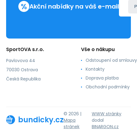
%
Akční nabídky na váš e-mail
P
SportOVA s.r.o.
Vše o nákupu
Odstoupení od smlouvy
Pavlovova 44
Kontakty
70030 Ostrava
Doprava platba
Česká Republika
Obchodní podmínky
© 2026 |
WWW stránky
bundicky.cz
Mapa
dodal
stránek
BINARGON.cz