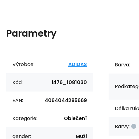
Parametry
Výrobce:
ADIDAS
Barva:
Kód:
i476_1081030
Podkatego
EAN:
4064044285669
Délka ruk
Kategorie:
Oblečení
Barvy:
gender:
Muži