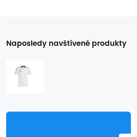
Naposledy navštívené produkty
Pánská
tréninková
obuv
Tiro
21
M
GM7590
-
Adidas