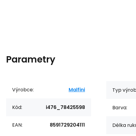
Parametry
Výrobce:
Malfini
Typ výrob
Kód:
i476_78425598
Barva:
EAN:
8591729204111
Délka ruk