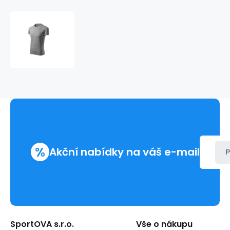
Pánské
tričko
Viper
Free
M
MLI-
F4312
-
Malfini
%
Akční nabídky na váš e-mail
P
SportOVA s.r.o.
Vše o nákupu