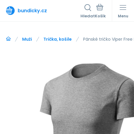
bundicky.cz
Hledat
Menu
Muži
Trička, košile
Pánské tričko Viper Free 