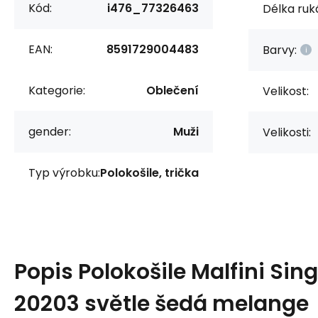
Kód:
i476_77326463
Délka ruk
EAN:
8591729004483
Barvy:
Kategorie:
Oblečení
Velikost:
gender:
Muži
Velikosti:
Typ výrobku:
Polokošile, trička
Popis
Polokošile Malfini Sing
20203 světle šedá melange