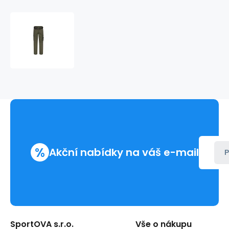
Pracovní
kalhoty
Malfini
Twill
MLI-
T64TA
%
Akční nabídky na váš e-mail
P
SportOVA s.r.o.
Vše o nákupu