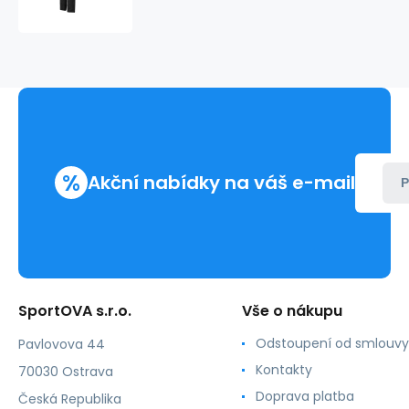
Rimeck
Vertex
M
MLI-
W0794
%
Akční nabídky na váš e-mail
P
SportOVA s.r.o.
Vše o nákupu
Odstoupení od smlouvy
Pavlovova 44
Kontakty
70030 Ostrava
Doprava platba
Česká Republika