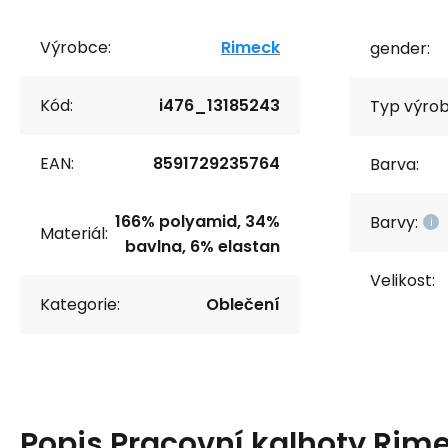
Výrobce:
Rimeck
gender:
Kód:
i476_13185243
Typ výrob
EAN:
8591729235764
Barva:
166% polyamid, 34%
Barvy:
Materiál:
bavlna, 6% elastan
Velikost:
Kategorie:
Oblečení
Popis
Pracovní kalhoty Rime