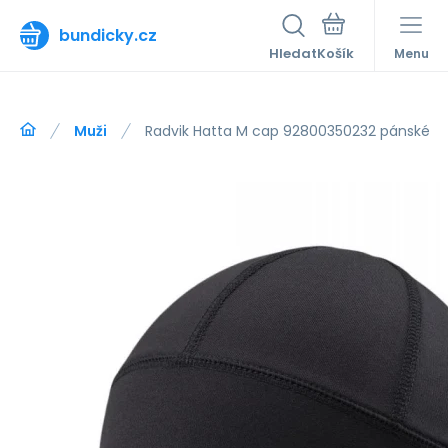
bundicky.cz
Hledat
Menu
Muži
Radvik Hatta M cap 92800350232 pánské