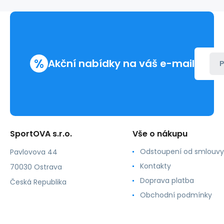
%
Akční nabídky na váš e-mail
P
SportOVA s.r.o.
Vše o nákupu
Odstoupení od smlouvy
Pavlovova 44
Kontakty
70030 Ostrava
Doprava platba
Česká Republika
Obchodní podmínky