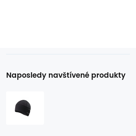
Naposledy navštívené produkty
Radvik
Hatta
M
cap
92800350232
pánské