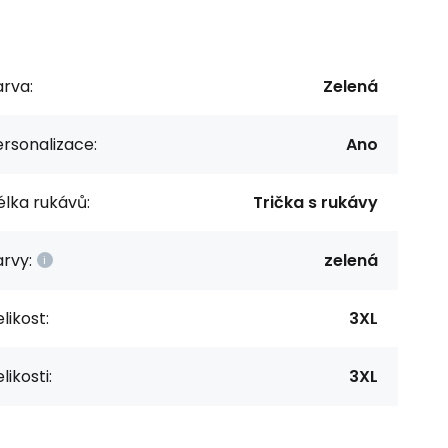
rva:
Zelená
rsonalizace:
Ano
lka rukávů:
Trička s rukávy
rvy:
zelená
likost:
3XL
likosti:
3XL