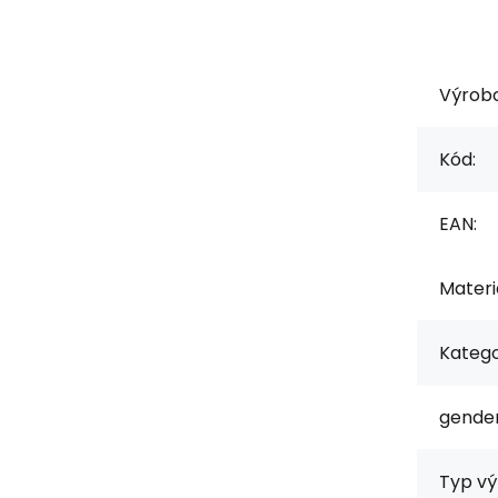
Výrob
Kód:
EAN:
Materiá
Katego
gender
Typ vý