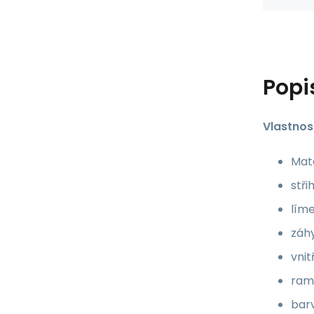
Popi
Vlastnost
Mate
stři
líme
záhy
vnit
ram
barv