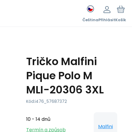
Čeština
Přihlásit
Košík
Tričko Malfini
Pique Polo M
MLI-20306 3XL
Kód:
i476_57687372
10 - 14 dnů
Malfini
Termín a způsob