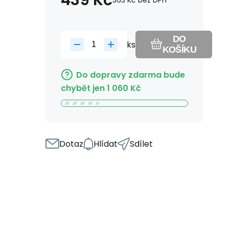
439
Kč
363
Kč
bez DPH
DO
ks
KOŠÍKU
Do dopravy zdarma bude
chybět jen
1 060
Kč
Dotaz
Hlídat
Sdílet