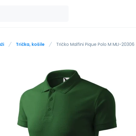
ži
Trička, košile
Tričko Malfini Pique Polo M MLI-20306