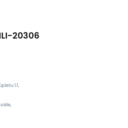
MLI-20306
letu 1:1,
ošile,