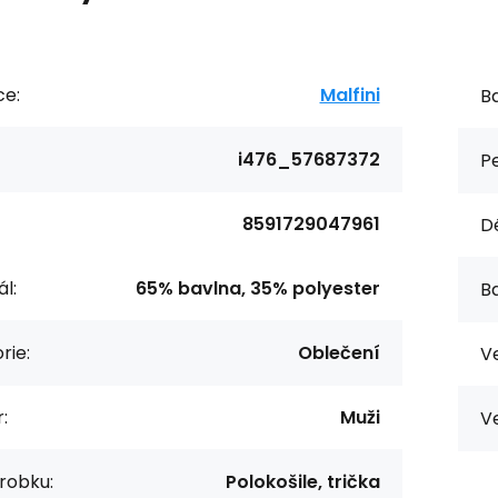
ce:
Malfini
Ba
i476_57687372
Pe
8591729047961
Dé
l:
65% bavlna, 35% polyester
Ba
rie:
Oblečení
Ve
:
Muži
Ve
robku:
Polokošile, trička