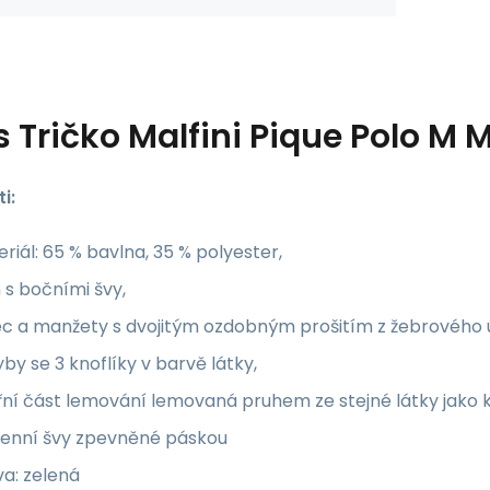
s
Tričko Malfini Pique Polo M 
i:
riál: 65 % bavlna, 35 % polyester,
h s bočními švy,
c a manžety s dvojitým ozdobným prošitím z žebrového úp
by se 3 knoflíky v barvě látky,
řní část lemování lemovaná pruhem ze stejné látky jako k
enní švy zpevněné páskou
a: zelená