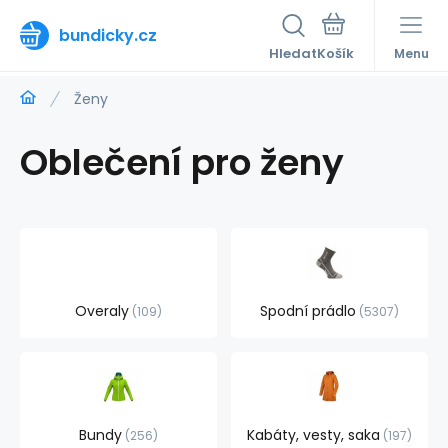
bundicky.cz
Hledat
Menu
Ženy
Oblečení pro ženy
Overaly
Spodní prádlo
109
5307
Bundy
Kabáty, vesty, saka
256
197