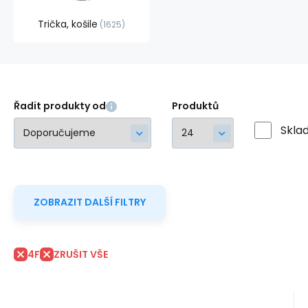
Trička, košile
1625
Řadit produkty od
Produktů
Skla
ZOBRAZIT DALŠÍ FILTRY
4F
ZRUŠIT VŠE