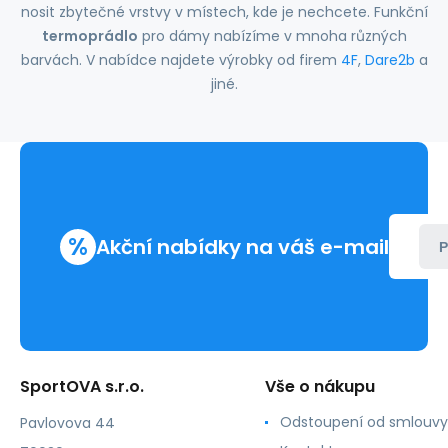
nosit zbytečné vrstvy v místech, kde je nechcete. Funkční
termoprádlo
pro dámy nabízíme v mnoha různých
barvách. V nabídce najdete výrobky od firem
4F
,
Dare2b
a
jiné.
%
Akční nabídky na váš e-mail
P
SportOVA s.r.o.
Vše o nákupu
Odstoupení od smlouvy
Pavlovova 44