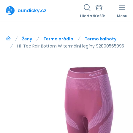
bundicky.cz
Hledat
Menu
Ženy
Termo prádlo
Termo kalhoty
Hi-Tec Rair Bottom W termální legíny 92800565095