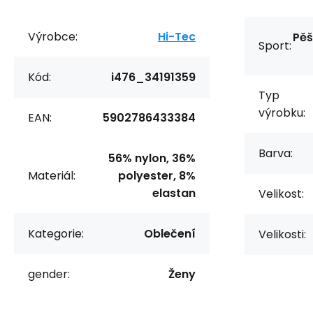
Výrobce:
Hi-Tec
Pěš
Sport:
Kód:
i476_34191359
Typ
výrobku:
EAN:
5902786433384
Barva:
56% nylon, 36%
Materiál:
polyester, 8%
elastan
Velikost:
Kategorie:
Oblečení
Velikosti:
gender:
Ženy