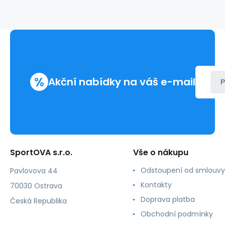
W
termální
legíny
92800565095
%
Akční nabídky na váš e-mail
P
SportOVA s.r.o.
Vše o nákupu
Odstoupení od smlouvy
Pavlovova 44
Kontakty
70030 Ostrava
Doprava platba
Česká Republika
Obchodní podmínky