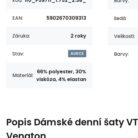
Kód:
i10_P59711_1:752_2:38_
Barvy:
EAN:
5902670309313
šedá:
Záruka:
2 roky
Velikosti:
Stav:
Barvy:
AUKCE
66% polyester, 30%
Materiál:
viskóza, 4% elastan
Popis
Dámské denní šaty VT
Venaton