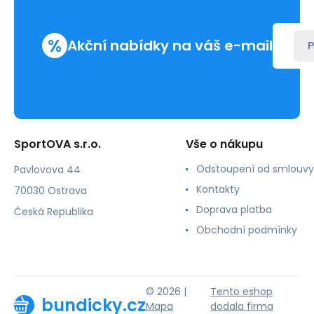
%
Akční nabídky na váš e-mail
P
SportOVA s.r.o.
Vše o nákupu
Odstoupení od smlouvy
Pavlovova 44
Kontakty
70030 Ostrava
Doprava platba
Česká Republika
Obchodní podmínky
© 2026 |
Tento eshop
bundicky.cz
Mapa
dodala firma