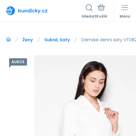
bundicky.cz
Hledat
Menu
Ženy
Sukně, šaty
Dámské denní šaty VT082
AUKCE