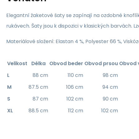
Elegantní žaketové šaty se zapínají na ozdobné knoflíky
rukávech. Šaty jsou k dispozici v klasických barvách. Lze
Materiálové složení: Elastan 4 %, Polyester 66 %, Viskó
Velikost
Délka
Obvod beder
Obvod prsou
Obvod 
L
88 cm
110 cm
98 cm
M
87.5 cm
106 cm
94 cm
S
87 cm
102 cm
90 cm
XL
88.5 cm
112 cm
102 cm