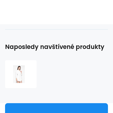
Naposledy navštívené produkty
Dámské
denní
šaty
VT082
77182
-
Venaton