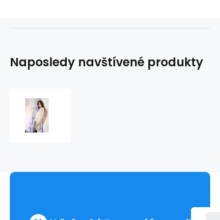
Naposledy navštívené produkty
Dámský
svetr
MSC31
-
Morgana