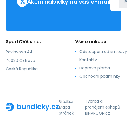
%
Akční nabídky na váš e-mail
P
SportOVA s.r.o.
Vše o nákupu
Odstoupení od smlouvy
Pavlovova 44
Kontakty
70030 Ostrava
Doprava platba
Česká Republika
Obchodní podmínky
© 2026 |
Tvorba a
bundicky.cz
Mapa
pronájem eshopů
stránek
BINARGON.cz