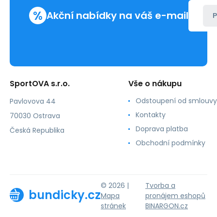
%
Akční nabídky na váš e-mail
P
SportOVA s.r.o.
Vše o nákupu
Odstoupení od smlouvy
Pavlovova 44
Kontakty
70030 Ostrava
Doprava platba
Česká Republika
Obchodní podmínky
© 2026 |
Tvorba a
bundicky.cz
Mapa
pronájem eshopů
stránek
BINARGON.cz