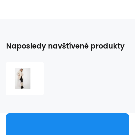
Naposledy navštívené produkty
Dámská
vesta
NM
KZ
D2
3818.98P
ecru
-
FPrice