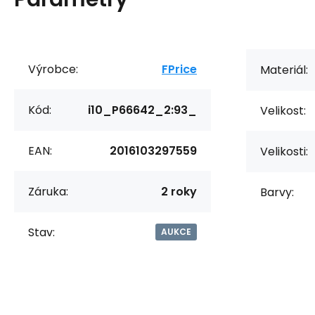
Výrobce:
FPrice
Materiál:
Kód:
i10_P66642_2:93_
Velikost:
EAN:
2016103297559
Velikosti:
Záruka:
2 roky
Barvy:
Stav:
AUKCE