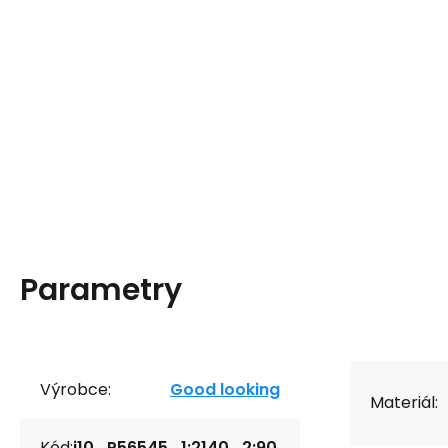
Parametry
Výrobce:
Good looking
Materiál:
Kód:
i10_P56545_1:2140_2:90_