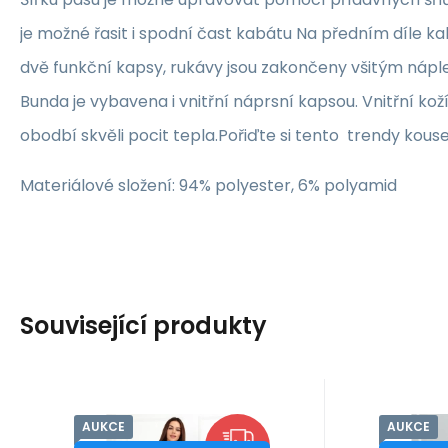
je možné řasit i spodní čast kabátu Na předním díle k
dvě funkční kapsy, rukávy jsou zakončeny všitým nápl
Bunda je vybavena i vnitřní náprsní kapsou. Vnitřní ko
obodbí skvěli pocit tepla.Pořiďte si tento trendy kous
Materiálové složení: 94% polyester, 6% polyamid
Související produkty
AUKCE
AUKCE
Kód:
Kód dod.:
i10_P63970
Kó
Kó
Skladem - expedice ihned
Skladem 
Merce
Kesi
4 279
Záruka
Kč
2 roky
9
Z
Dámský kabát
Zatep
od
od
6 499
Kč
34
Merce_Coat_Malika_Beige