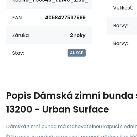
Velikost:
EAN:
4058427537599
Barvy:
Záruka:
2 roky
Barvy:
Stav:
AUKCE
Popis
Dámská zimní bunda 
13200 - Urban Surface
Dámská zimní bunda má stahovatelnou kapuci s odní
Šířku pasu je možné upravovat pomocí přídavných šňůr