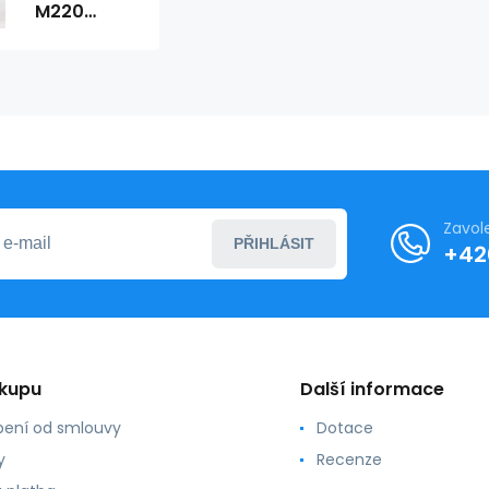
M220
béžová -
Infinite You
Zavol
PŘIHLÁSIT
+42
ákupu
Další informace
ení od smlouvy
Dotace
y
Recenze