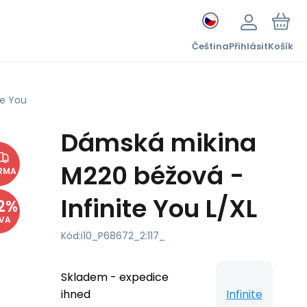
Čeština
Přihlásit
Košík
te You
Dámská mikina
M220 béžová -
RMA
Infinite You L/XL
2
%
EVA
Kód:
i10_P68672_2:117_
Skladem - expedice
ihned
Infinite