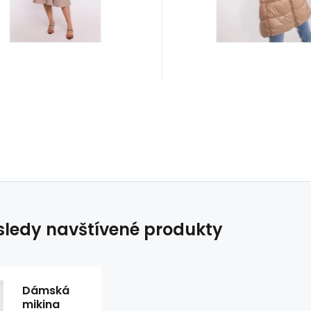
vzor: bez vzor
ledy navštívené produkty
Dámská
mikina