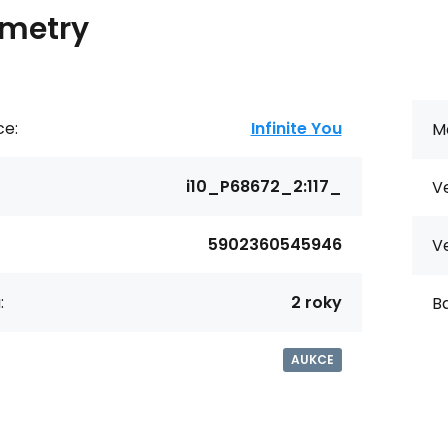
metry
ce:
Infinite You
Ma
i10_P68672_2:117_
Ve
5902360545946
Ve
:
2 roky
Ba
AUKCE