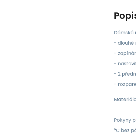
Popi
Dámská 
- dlouhé
- zapínán
- nastav
- 2 předn
- rozpar
Materiálo
Pokyny pr
°C bez pá