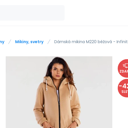
ny
Mikiny, svetry
Dámská mikina M220 béžová - Infini
ZDA
-
4
SL