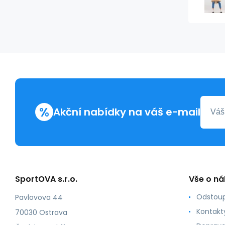
%
Akční nabídky na váš e-mail
SportOVA s.r.o.
Vše o n
Odstoup
Pavlovova 44
Kontakt
70030 Ostrava