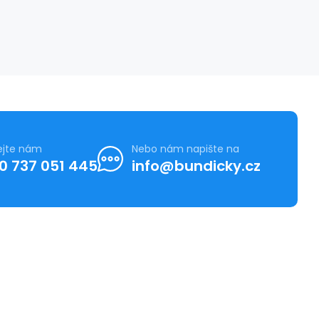
ejte nám
Nebo nám napište na
0 737 051 445
info@bundicky.cz