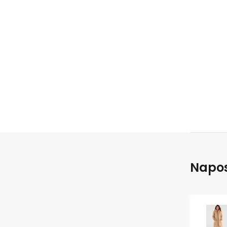
Boční
ša
Napos