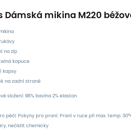
s
Dámská mikina M220 béžová 
mikina
 rukávy
í na zip
itelná kapuce
í kapsy
ek na zadní straně
vé složení: 98% bavlna 2% elastan
o péči: Pokyny pro praní: Praní v ruce při max. temp. 30°C,
ry, nečistit chemicky