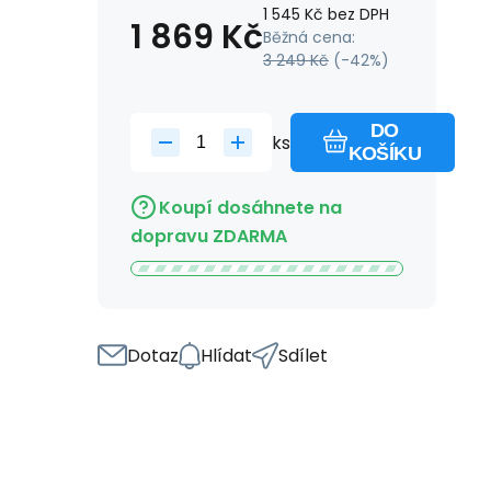
1 545
Kč
bez DPH
1 869
Kč
Běžná cena:
3 249
Kč
(-
42
%)
DO
ks
KOŠÍKU
Koupí dosáhnete na
dopravu ZDARMA
Dotaz
Hlídat
Sdílet