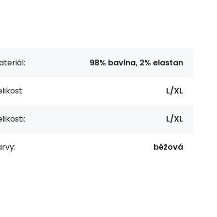
teriál:
98% bavlna, 2% elastan
likost:
L/XL
likosti:
L/XL
rvy:
béžová