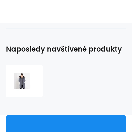
Naposledy navštívené produkty
Dámská
zimní
bunda
DWP481
tmavě
šedá
-
DARE2B