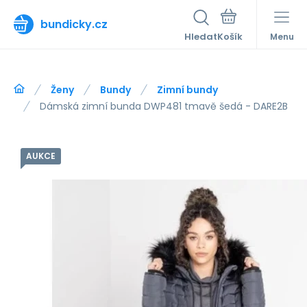
bundicky.cz
Hledat
Menu
Ženy
Bundy
Zimní bundy
Dámská zimní bunda DWP481 tmavě šedá - DARE2B
AUKCE