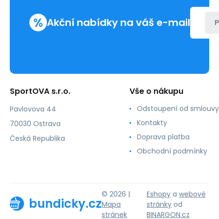
%
Akční nabídky na váš e-mail
P
SportOVA s.r.o.
Vše o nákupu
Odstoupení od smlouvy
Pavlovova 44
Kontakty
70030 Ostrava
Doprava platba
Česká Republika
Obchodní podmínky
© 2026 |
Eshopy
a
webové
bundicky.cz
Mapa
stránky
od
stránek
BINARGON.cz