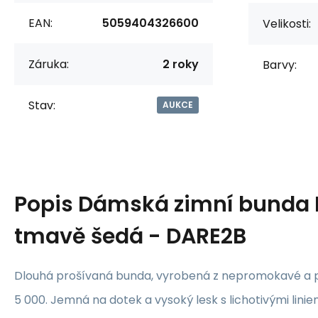
EAN:
5059404326600
Velikosti:
Záruka:
2 roky
Barvy:
Stav:
AUKCE
Popis
Dámská zimní bunda
tmavě šedá - DARE2B
Dlouhá prošívaná bunda, vyrobená z nepromokavé a 
5 000. Jemná na dotek a vysoký lesk s lichotivými linie