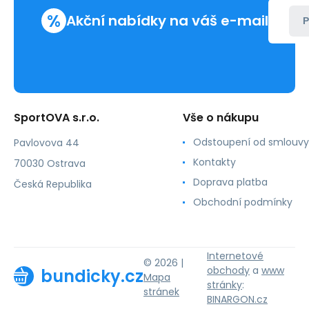
%
Akční nabídky na váš e-mail
P
SportOVA s.r.o.
Vše o nákupu
Odstoupení od smlouvy
Pavlovova 44
Kontakty
70030 Ostrava
Doprava platba
Česká Republika
Obchodní podmínky
Internetové
© 2026 |
obchody
a
www
bundicky.cz
Mapa
stránky
:
stránek
BINARGON.cz