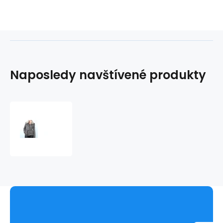
Naposledy navštívené produkty
Dámská
bunda
13Q873
-
Rich
Royal