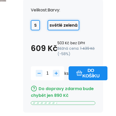
Velikost:
Barvy:
S
světlé zelená
503
Kč
bez DPH
609
Kč
Běžná cena:
1 439
Kč
(-
58
%)
DO
ks
KOŠÍKU
Do dopravy zdarma bude
chybět jen
890
Kč