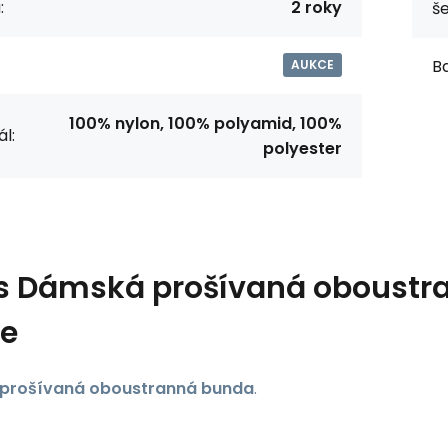
:
2 roky
še
Ba
AUKCE
100% nylon, 100% polyamid, 100%
l:
polyester
s
Dámská prošívaná oboustr
ce
prošívaná oboustranná bunda
.