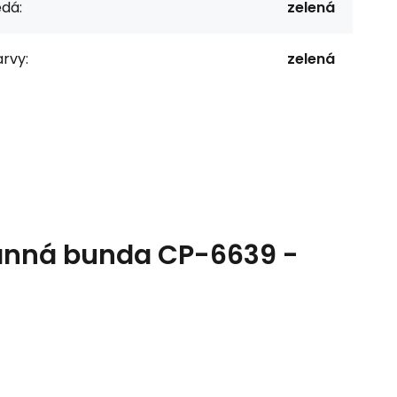
dá:
zelená
rvy:
zelená
anná bunda CP-6639 -