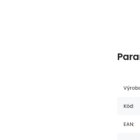
Para
Výrob
Kód:
EAN: