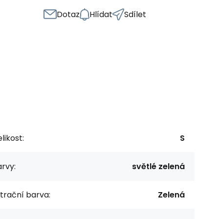
Dotaz
Hlídat
Sdílet
likost:
S
rvy:
světlé zelená
ltrační barva:
Zelená