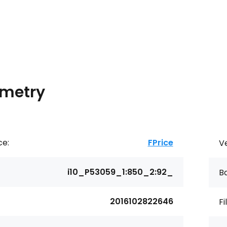
metry
ce:
FPrice
Ve
i10_P53059_1:850_2:92_
Ba
2016102822646
Fi