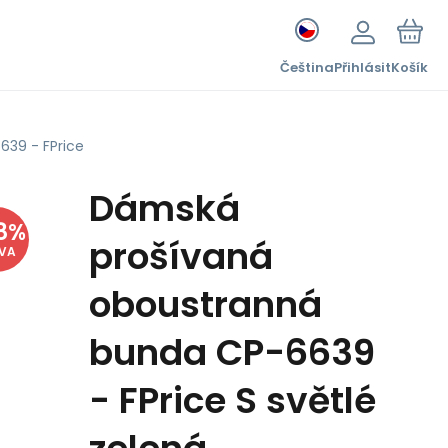
Čeština
Přihlásit
Košík
39 - FPrice
Dámská
8
%
prošívaná
EVA
oboustranná
bunda CP-6639
- FPrice S světlé