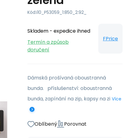
zelená
Kód:
i10_P53059_1:850_2:92_
Skladem - expedice ihned
FPrice
Termín a způsob
doručení
Dámská prošívaná oboustranná
bunda. příslušenství: oboustranná
bunda, zapínání na zip, kapsy na zi
Více
Oblíbený
Porovnat