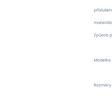
příslušen
materiálo
Způsob p
Modelka 
Rozměry b