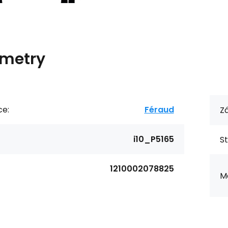
metry
ce:
Féraud
Zá
i10_P5165
St
1210002078825
Ma