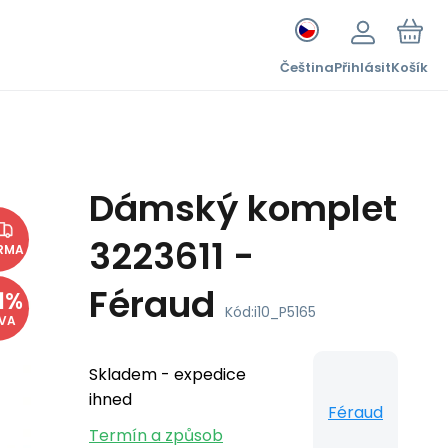
Čeština
Přihlásit
Košík
Dámský komplet
3223611 -
RMA
Féraud
1
%
Kód:
i10_P5165
EVA
Skladem - expedice
ihned
Féraud
Termín a způsob