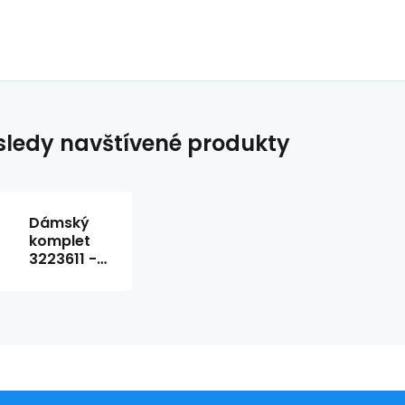
ledy navštívené produkty
Dámský
komplet
3223611 -
Féraud