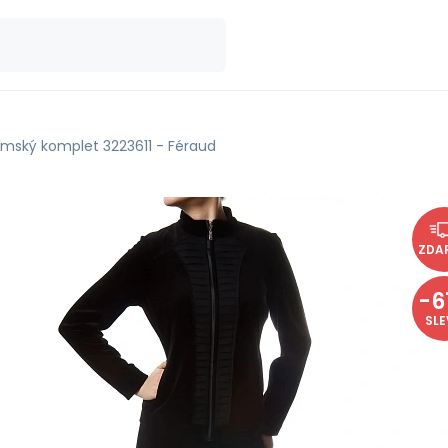
mský komplet 3223611 - Féraud
ZDA
-
6
SL