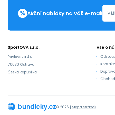
%
Akční nabídky na váš e-mail
SportOVA s.r.o.
Vše o n
Odstoup
Pavlovova 44
Kontakt
70030 Ostrava
Doprava
Česká Republika
Obchod
bundicky.cz
© 2026 |
Mapa stránek