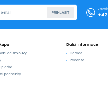
Zavol
PŘIHLÁSIT
+42
ákupu
Další informace
ení od smlouvy
Dotace
y
Recenze
 platba
ní podmínky