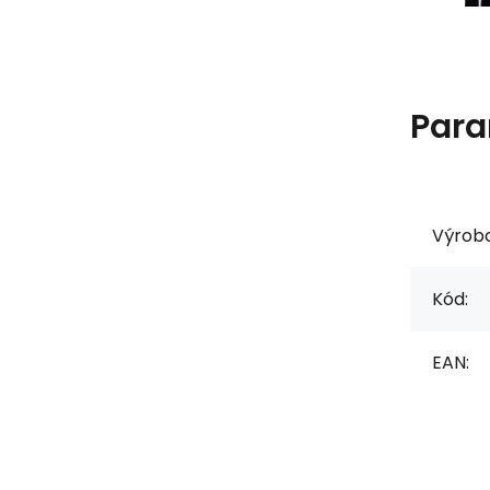
Para
Výrob
Kód:
EAN: