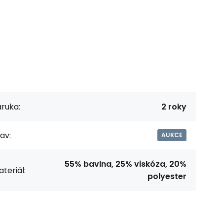
ruka:
2 roky
av:
AUKCE
55% bavlna, 25% viskóza, 20%
teriál:
polyester