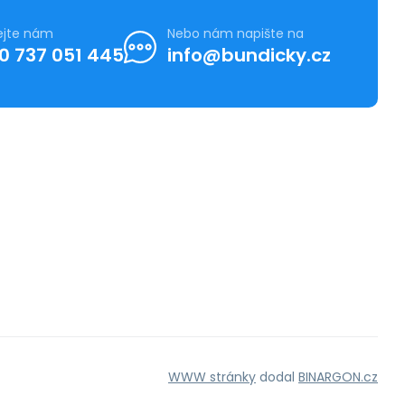
ejte nám
Nebo nám napište na
0 737 051 445
info@bundicky.cz
WWW stránky
dodal
BINARGON.cz