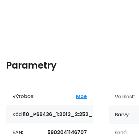
Parametry
Výrobce:
Moe
Velikost:
Kód:
i10_P66436_1:2013_2:252_
Barvy:
EAN:
5902041146707
šedá: