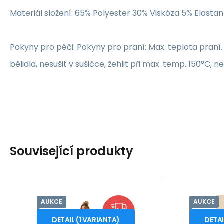
Materiál složení: 65% Polyester 30% Viskóza 5% Elastan
Pokyny pro péči: Pokyny pro praní: Max. teplota praní.
bělidla, nesušit v sušičce, žehlit při max. temp. 150°C, 
Související produkty
AUKCE
AUKCE
Kód dod.:
Kód:
i10_P63289
177607
Kód dod
Kó
Skladem - expedice ihned
Skladem 
Moe
B2B Profess
2 769
Záruka
Kč
2 roky
1 1
Z
Dámská mikina
Dám
od
od
3 879
Kč
2XL/3XL
ZDARMA
M729 - Moe
OTHAW
DETAIL
(
1
VARIANTA
)
DETA
Dlouhá mikina s kapucí a
Kolekce 2