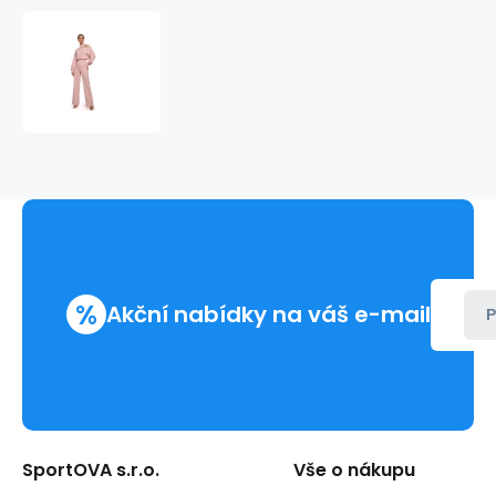
Dámská
kombinéza
s
rukávem
M528
-
Moe
%
Akční nabídky na váš e-mail
P
SportOVA s.r.o.
Vše o nákupu