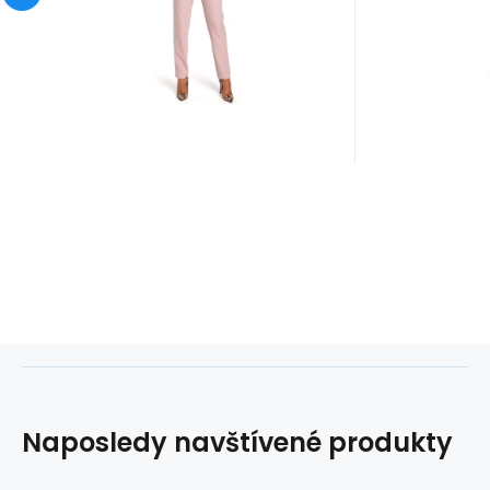
krajkovým panelem.
krajkový
Naposledy navštívené produkty