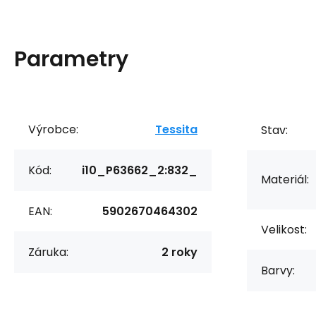
Parametry
Výrobce:
Tessita
Stav:
Kód:
i10_P63662_2:832_
Materiál:
EAN:
5902670464302
Velikost:
Záruka:
2 roky
Barvy: