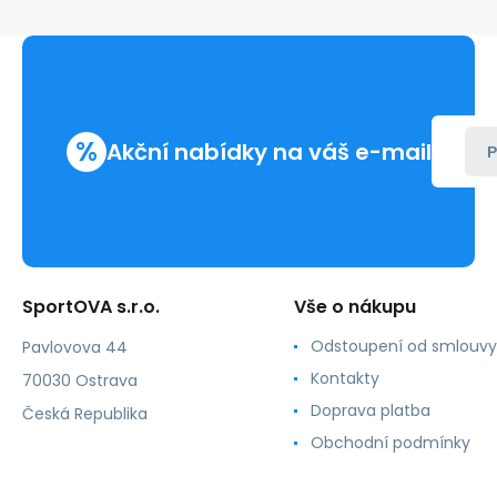
%
Akční nabídky na váš e-mail
P
SportOVA s.r.o.
Vše o nákupu
Odstoupení od smlouvy
Pavlovova 44
Kontakty
70030 Ostrava
Doprava platba
Česká Republika
Obchodní podmínky