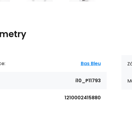
metry
ce:
Bas Bleu
Zá
i10_P11793
Ma
1210002415880