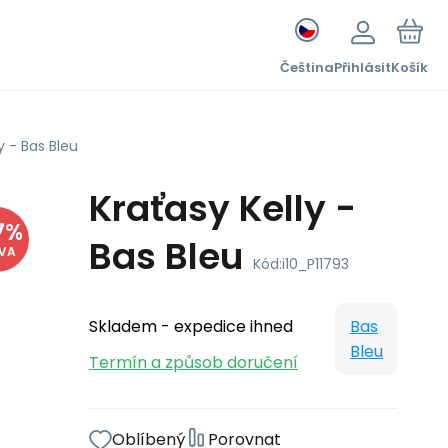
Čeština
Přihlásit
Košík
y - Bas Bleu
Kraťasy Kelly -
7
%
Bas Bleu
EVA
Kód:
i10_P11793
Skladem - expedice ihned
Bas
Bleu
Termín a způsob doručení
Oblíbený
Porovnat