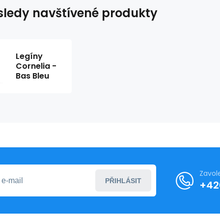
ledy navštívené produkty
Legíny
Cornelia -
Bas Bleu
Zavol
PŘIHLÁSIT
+42