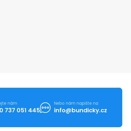
ejte nám
Nebo nám napište na
0 737 051 445
info@bundicky.cz