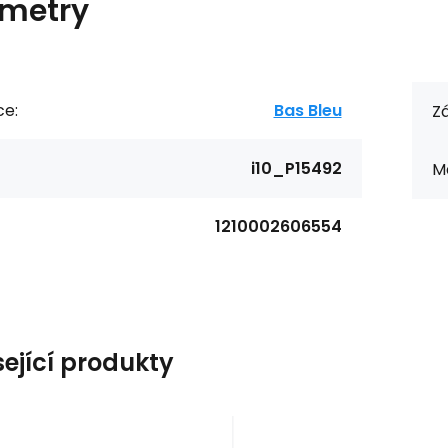
metry
ce:
Bas Bleu
Zá
i10_P15492
Ma
1210002606554
sející produkty