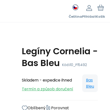
Čeština
Přihlásit
Košík
Legíny Cornelia -
Bas Bleu
Kód:
i10_P15492
Skladem - expedice ihned
Bas
Bleu
Termín a způsob doručení
Oblíbený
Porovnat