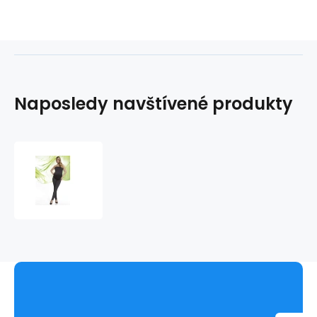
Naposledy navštívené produkty
Těhotenský
overal
Lena
-
Bas
Bleu