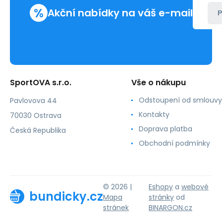
%
Akční nabídky na váš e-mail
P
SportOVA s.r.o.
Vše o nákupu
Odstoupení od smlouvy
Pavlovova 44
Kontakty
70030 Ostrava
Doprava platba
Česká Republika
Obchodní podmínky
© 2026 |
Eshopy
a
webové
bundicky.cz
Mapa
stránky
od
stránek
BINARGON.cz