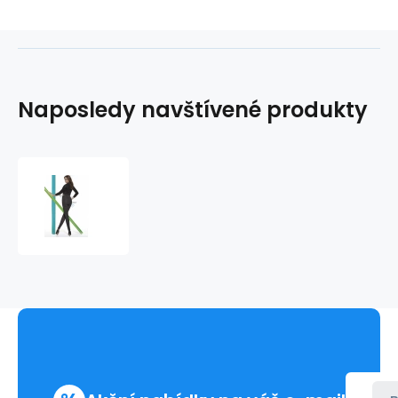
Naposledy navštívené produkty
Legíny
Ginger
-
Bas
Bleu