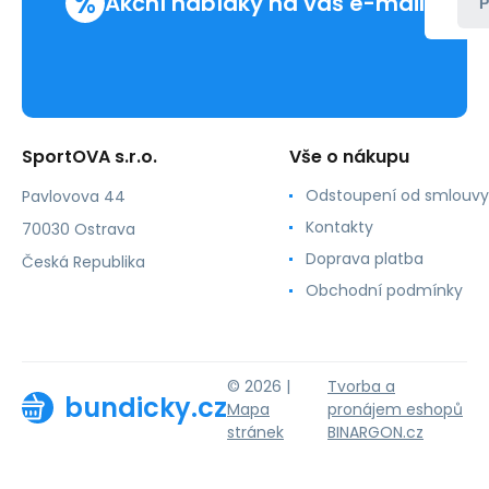
%
Akční nabídky na váš e-mail
P
SportOVA s.r.o.
Vše o nákupu
Odstoupení od smlouvy
Pavlovova 44
Kontakty
70030 Ostrava
Doprava platba
Česká Republika
Obchodní podmínky
© 2026 |
Tvorba a
bundicky.cz
Mapa
pronájem eshopů
stránek
BINARGON.cz